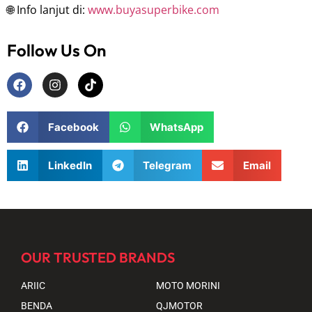
🌐 Info lanjut di:
www.buyasuperbike.com
Follow Us On
Facebook
WhatsApp
LinkedIn
Telegram
Email
OUR TRUSTED BRANDS
ARIIC
MOTO MORINI
BENDA
QJMOTOR